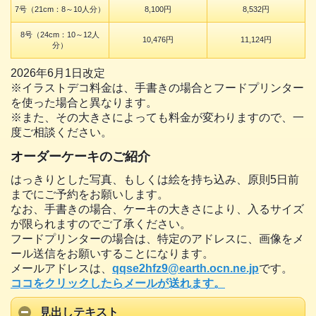
7号（21cm：8～10人分）
8,100円
8,532円
8号（24cm：10～12人
10,476円
11,124円
分）
2026年6月1日改定
※イラストデコ料金は、手書きの場合とフードプリンター
を使った場合と異なります。
※また、その大きさによっても料金が変わりますので、一
度ご相談ください。
オーダーケーキのご紹介
はっきりとした写真、もしくは絵を持ち込み、原則5日前
までにご予約をお願いします。
なお、手書きの場合、ケーキの大きさにより、入るサイズ
が限られますのでご了承ください。
フードプリンターの場合は、特定のアドレスに、画像をメ
ール送信をお願いすることになります。
メールアドレスは、
qqse2hfz9@earth.ocn.ne.jp
です。
ココをクリックしたらメールが送れます。
見出しテキスト