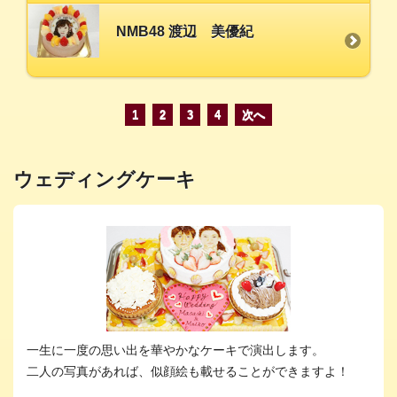
NMB48 渡辺 美優紀
1
2
3
4
次へ
ウェディングケーキ
一生に一度の思い出を華やかなケーキで演出します。
二人の写真があれば、似顔絵も載せることができますよ！